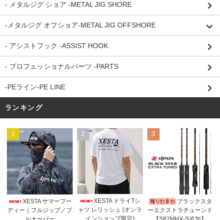
- メタルジグ ショア -METAL JIG SHORE
-メタルジグ オフショア-METAL JIG OFFSHORE
- アシストフック -ASSIST HOOK
- プロフェッショナルパーツ -PARTS
-PEライン-PE LINE
ランキング
1
2
3
XESTA ドライTシ
XESTA サマーフー
ブラックスタ
ャツ レリッシュ (オンラ
ディー｜フルジップ／プ
ーエクストラチューンド
インショップ限定)
ルオーバー
【S82MHX-S追加】