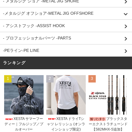
- メタルジグ ショア -METAL JIG SHORE
-メタルジグ オフショア-METAL JIG OFFSHORE
- アシストフック -ASSIST HOOK
- プロフェッショナルパーツ -PARTS
-PEライン-PE LINE
ランキング
1
2
3
XESTA ドライTシ
XESTA サマーフー
ブラックスタ
ャツ レリッシュ (オンラ
ディー｜フルジップ／プ
ーエクストラチューンド
インショップ限定)
ルオーバー
【S82MHX-S追加】