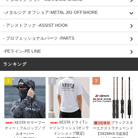
-メタルジグ オフショア-METAL JIG OFFSHORE
- アシストフック -ASSIST HOOK
- プロフェッショナルパーツ -PARTS
-PEライン-PE LINE
ランキング
1
2
3
XESTA ドライTシ
XESTA サマーフー
ブラックスタ
ャツ レリッシュ (オンラ
ディー｜フルジップ／プ
ーエクストラチューンド
インショップ限定)
ルオーバー
【S82MHX-S追加】