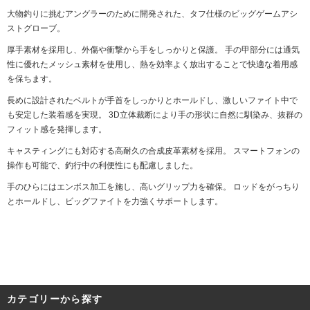
大物釣りに挑むアングラーのために開発された、タフ仕様のビッグゲームアシ
ストグローブ。
厚手素材を採用し、外傷や衝撃から手をしっかりと保護。 手の甲部分には通気
性に優れたメッシュ素材を使用し、熱を効率よく放出することで快適な着用感
を保ちます。
長めに設計されたベルトが手首をしっかりとホールドし、激しいファイト中で
も安定した装着感を実現。 3D立体裁断により手の形状に自然に馴染み、抜群の
フィット感を発揮します。
キャスティングにも対応する高耐久の合成皮革素材を採用。 スマートフォンの
操作も可能で、釣行中の利便性にも配慮しました。
手のひらにはエンボス加工を施し、高いグリップ力を確保。 ロッドをがっちり
とホールドし、ビッグファイトを力強くサポートします。
カテゴリーから探す