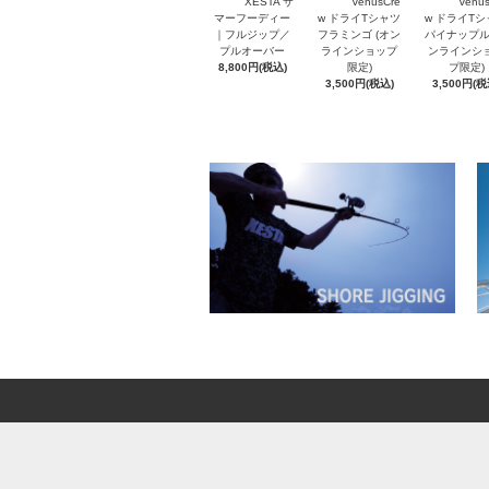
XESTA サ
VenusCre
Venus
マーフーディー
w ドライTシャツ
w ドライT
｜フルジップ／
フラミンゴ (オン
パイナップル
プルオーバー
ラインショップ
ンラインシ
8,800円(税込)
限定)
プ限定)
3,500円(税込)
3,500円(税