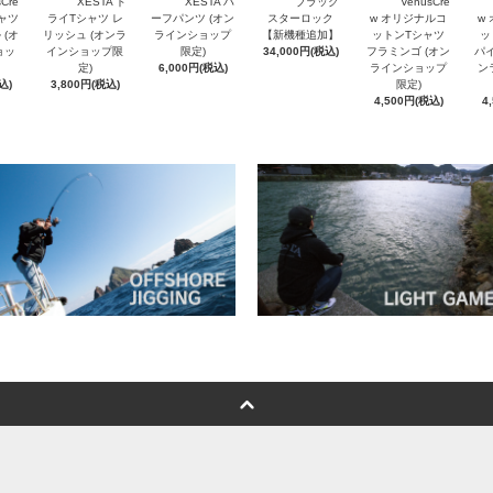
Cre
XESTA ド
XESTA ハ
ブラック
VenusCre
シャツ
ライTシャツ レ
ーフパンツ (オン
スターロック
w オリジナルコ
w
 (オ
リッシュ (オンラ
ラインショップ
【新機種追加】
ットンTシャツ
ッ
ョッ
インショップ限
限定)
34,000円(税込)
フラミンゴ (オン
パイ
定)
6,000円(税込)
ラインショップ
ン
込)
3,800円(税込)
限定)
4,500円(税込)
4