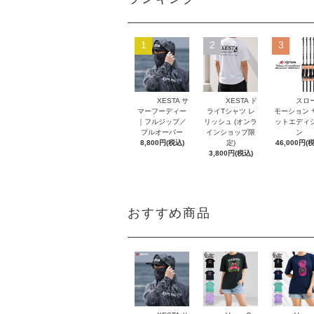
1
2
3
XESTA サ
XESTA ド
スロ
マーフーディー
ライTシャツ レ
モーション 
｜フルジップ／
リッシュ (オンラ
ットエディ
プルオーバー
インショップ限
ン
8,800円(税込)
定)
46,000円(
3,800円(税込)
おすすめ商品