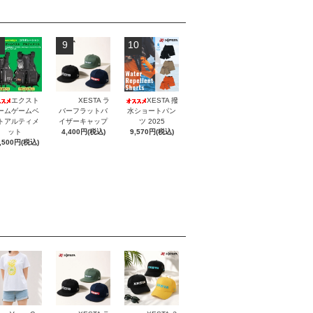
9
10
エクスト
XESTA ラ
XESTA 撥
ームゲームベ
バーフラットバ
水ショートパン
トアルティメ
イザーキャップ
ツ 2025
ット
4,400円(税込)
9,570円(税込)
,500円(税込)