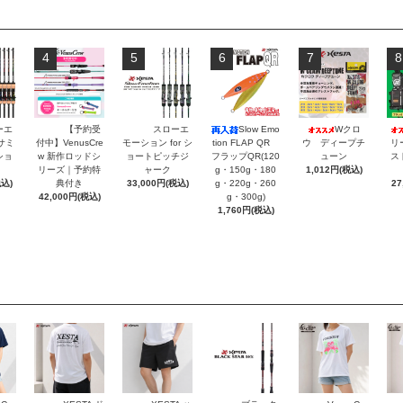
4
5
6
7
8
ーエ
【予約受
スローエ
Slow Emo
Wクロ
リ
サミ
付中】VenusCre
モーション for シ
tion FLAP QR
ウ ディープチ
ス
ショ
w 新作ロッドシ
ョートピッチジ
フラップQR(120
ューン
リーズ｜予約特
ャーク
g・150g・180
1,012円(税込)
27
税込)
典付き
33,000円(税込)
g・220g・260
42,000円(税込)
g・300g)
1,760円(税込)