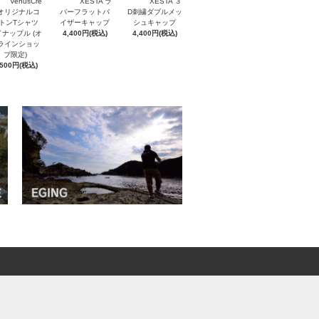
VenusCre
XESTA ラ
XESTA ３
 オリジナルコ
バーフラットバ
D刺繍ダブルメッ
トンTシャツ
イザーキャップ
シュキャップ
ナップル (オ
4,400円(税込)
4,400円(税込)
ラインショッ
プ限定)
,500円(税込)