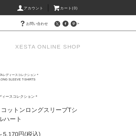
アカウント
カート(0)
お問い合わせ
>
XESTA ONLINE SHOP
XESTAレディースコレクション＊
NG SLEEVE T-SHIRTS
TAレディースコレクション＊
rew コットンロングスリーブTシ
ルハート
～5,170円(税込)