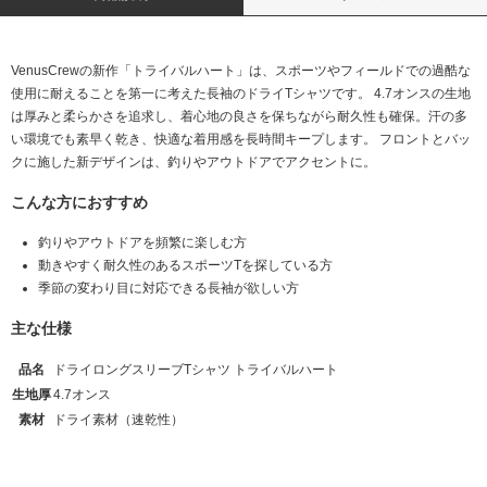
VenusCrewの新作「トライバルハート」は、スポーツやフィールドでの過酷な
使用に耐えることを第一に考えた長袖のドライTシャツです。 4.7オンスの生地
は厚みと柔らかさを追求し、着心地の良さを保ちながら耐久性も確保。汗の多
い環境でも素早く乾き、快適な着用感を長時間キープします。 フロントとバッ
クに施した新デザインは、釣りやアウトドアでアクセントに。
こんな方におすすめ
釣りやアウトドアを頻繁に楽しむ方
動きやすく耐久性のあるスポーツTを探している方
季節の変わり目に対応できる長袖が欲しい方
主な仕様
品名
ドライロングスリーブTシャツ トライバルハート
生地厚
4.7オンス
素材
ドライ素材（速乾性）