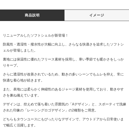
商品説明
イメージ
リニューアルしたソフトシェルが新登場！
防風性・透湿性・撥水性が大幅に向上し、さらなる快適さを追求したソフトシ
ェルが登場しました。
裏地には保温性に優れたフリース素材を採用し、寒い季節でも暖かさをしっか
りキープ。
さらに透湿性が改善されているため、動きの多いシーンでもムレを抑え、常に
快適な着心地が続きます。
また、表地には柔らかく伸縮性のあるジャージ素材を使用しており、動きやす
さを兼ね備えています。
デザインは、控えめで落ち着いた雰囲気の「Aデザイン」と、スポーティで洗練
された印象の「レーシングロゴデザイン」の2種類をご用意。
どちらもタウンユースにもぴったりなデザインで、アウトドアから日常使いま
で幅広く活躍します。